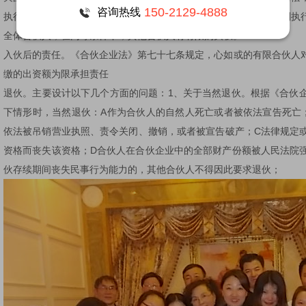
150-2129-4888
咨询热线
执行该合伙人在有限合伙企业中的财产份额用于清偿。人民法院强制执
全体合伙人，在同等条件下，其他合伙人有有限购买权。
入伙后的责任。《合伙企业法》第七十七条规定，心如或的有限合伙人
缴的出资额为限承担责任
退伙。主要设计以下几个方面的问题：1、关于当然退伙。根据《合伙
下情形时，当然退伙：A作为合伙人的自然人死亡或者被依法宣告死亡
依法被吊销营业执照、责令关闭、撤销，或者被宣告破产；C法律规定
资格而丧失该资格；D合伙人在合伙企业中的全部财产份额被人民法院
伙存续期间丧失民事行为能力的，其他合伙人不得因此要求退伙；