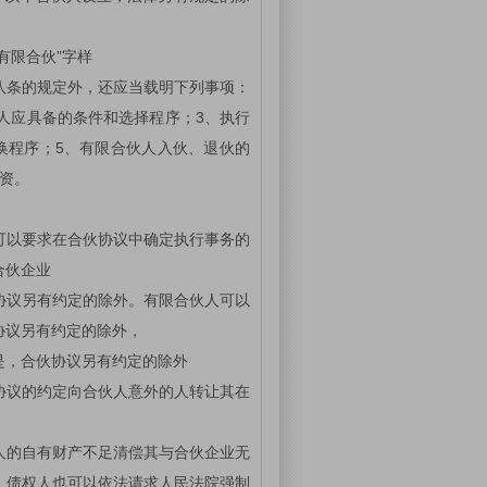
有限合伙”字样
八条的规定外，还应当载明下列事项：
人应具备的条件和选择程序；3、执行
换程序；5、有限合伙人入伙、退伙的
资。
可以要求在合伙协议中确定执行事务的
合伙企业
协议另有约定的除外。有限合伙人可以
协议另有约定的除外，
是，合伙协议另有约定的除外
协议的约定向合伙人意外的人转让其在
人的自有财产不足清偿其与合伙企业无
；债权人也可以依法请求人民法院强制