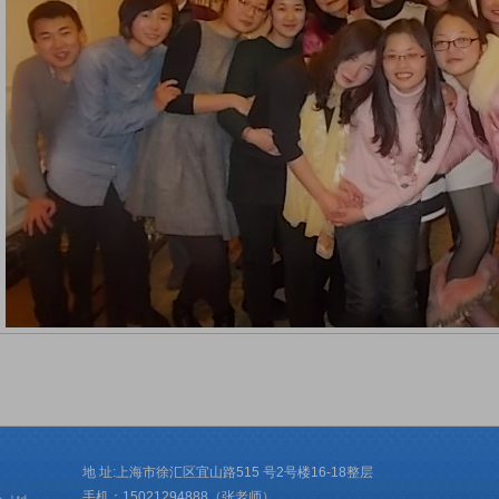
地 址:上海市徐汇区宜山路515 号2号楼16-18整层
手机：15021294888（张老师）