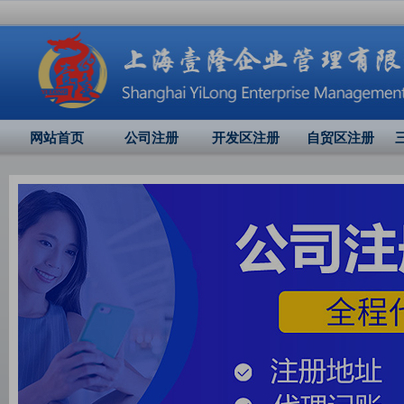
网站首页
公司注册
开发区注册
自贸区注册