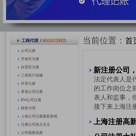
当前位置：
首
公司注册
开发区注册
自贸区注册
新注册公司
三类医疗器械
法定代表人是
外资注册
的工作岗位之
香港公司注册
表人和监事，
BVI公司注册
接下来上海注册
财务代理
上海公司注册最新新闻
上海注册高
注册公司热点关注
公司最新优惠