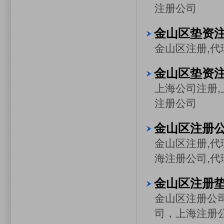
注册公司
金山区垫资注
金山区注册,代
金山区垫资注
上海公司注册,
注册公司
金山区注册公
金山区注册,代
海注册公司,代
金山区注册垫
金山区注册公司
司，上海注册