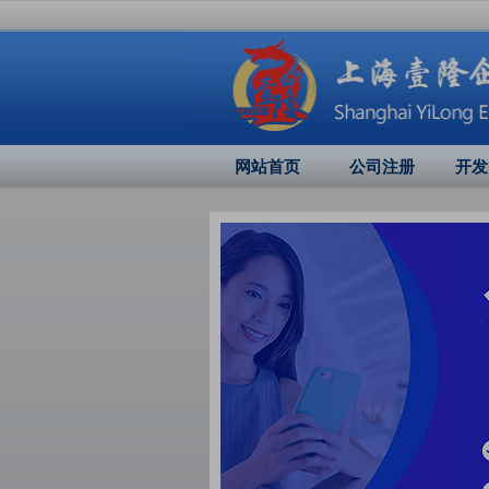
网站首页
公司注册
开发