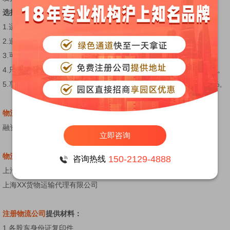
选择物流园区优势：
1.适合刚刚起步的客户，暂时没有车辆也可以申请道路运输许可证
2.道理运输许可证在期满前可以提供免费延期换证的服务
3.可以申请一般纳税人一机一卡
4.只有有自己的办公场所都可以申请，厂房仓库居住用房都可以申请。
5.享受政府的退税政策，增值税-7%，营业税30-35%，企业所得10%。
物流公司注册价格
融资50万注册公司价格4500元全套
立即咨询
物流公司注册
行业名：
150-2129-4888
咨询热线
上海XX物流有限公司
上海XX货物运输代理有限公司
注册物流公司
提供材料：
1.各股东身份证复印件