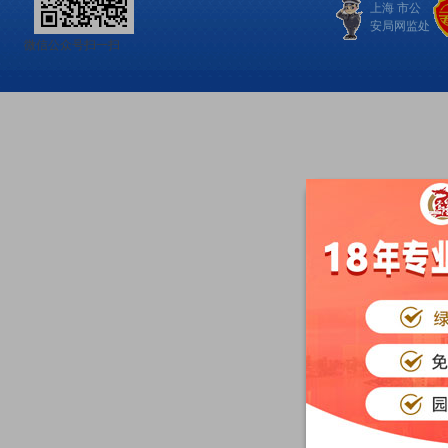
上海 市公
安局网监处
微信公众号扫一扫